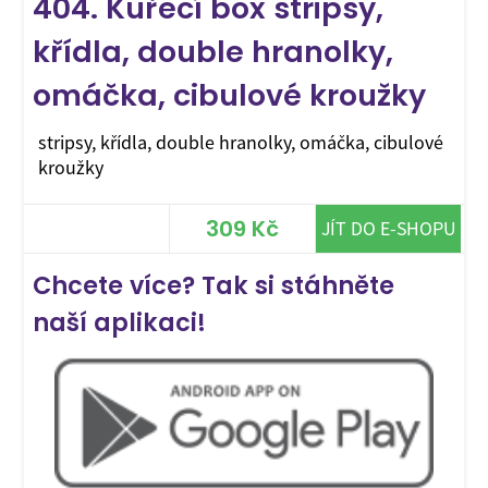
404. Kuřecí box stripsy,
křídla, double hranolky,
omáčka, cibulové kroužky
stripsy, křídla, double hranolky, omáčka, cibulové
kroužky
309 Kč
JÍT DO E-SHOPU
Chcete více? Tak si stáhněte
naší aplikaci!