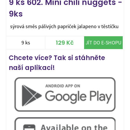
9 ks 602. Mini chili nuggets -
9ks
sýrová směs pálivých papriček jalapeno v těstíčku
129 Kč
9 ks
JÍT DO E-SHOPU
Chcete více? Tak si stáhněte
naší aplikaci!