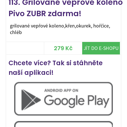
113. Grilované vepřové koleno
Pivo ZUBR zdarma!
grilované vepřové koleno,křen,okurek, hořčice,
chléb
279 Kč
JÍT DO E-SHOPU
Chcete více? Tak si stáhněte
naší aplikaci!