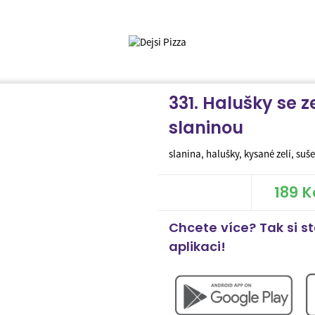
331. Halušky se z
slaninou
slanina, halušky, kysané zelí, suš
189 K
Chcete více? Tak si s
aplikaci!