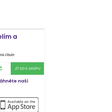
elím a
ená cibule
č
JÍT DO E-SHOPU
táhněte naší