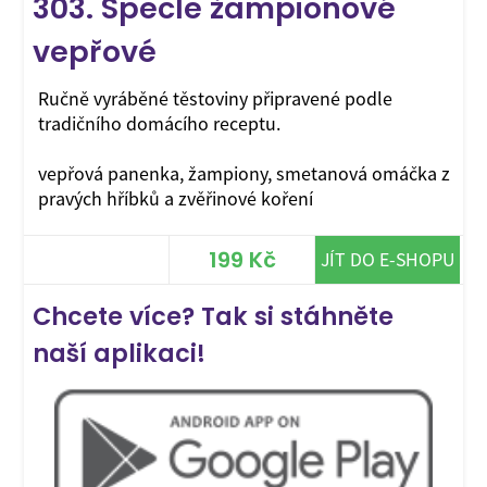
303. Špecle žampionové
vepřové
Ručně vyráběné těstoviny připravené podle
tradičního domácího receptu.
vepřová panenka, žampiony, smetanová omáčka z
pravých hříbků a zvěřinové koření
199 Kč
JÍT DO E-SHOPU
Chcete více? Tak si stáhněte
naší aplikaci!