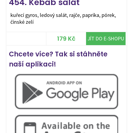
454. Kebab salát
kuřecí gyros, ledový salát, rajče, paprika, pórek,
čínské zelí
179 Kč
JÍT DO E-SHOPU
Chcete více? Tak si stáhněte
naší aplikaci!