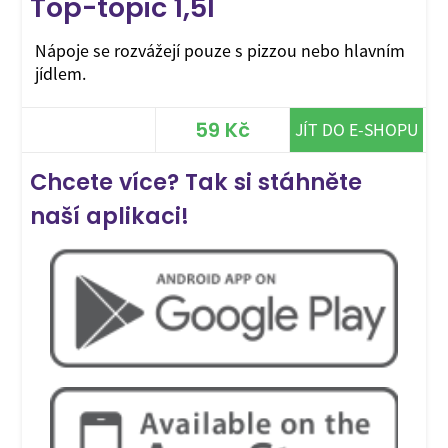
Top-topic 1,5l
Nápoje se rozvážejí pouze s pizzou nebo hlavním
jídlem.
59 Kč
JÍT DO E-SHOPU
Chcete více? Tak si stáhněte
naší aplikaci!