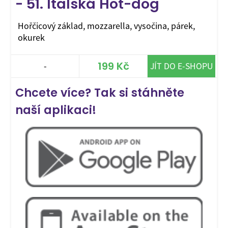
- 51. Italská Hot-dog
Hořčicový základ, mozzarella, vysočina, párek,
okurek
199 Kč
-
JÍT DO E-SHOPU
Chcete více? Tak si stáhněte
naší aplikaci!