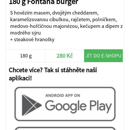
180 g Fontána burger
S hovězím masem, dvojitým cheddarem,
karamelizovanou cibulkou, rajčetem, polníčkem,
medovo-hořčičnou majonézou, kečupem a dipem z
modrého sýru
+ steakové hranolky
280 Kč
180 g
JÍT DO E-SHOPU
Chcete více? Tak si stáhněte naší
aplikaci!