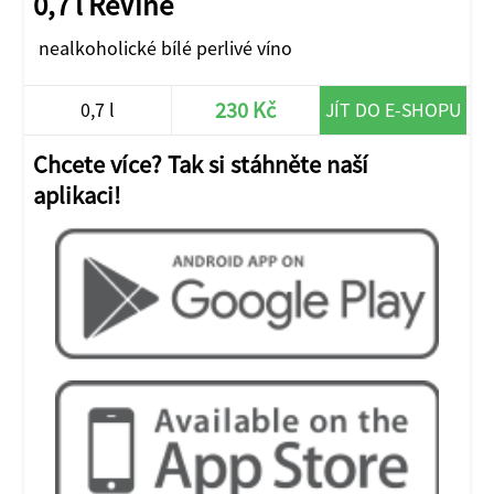
0,7 l ReVine
nealkoholické bílé perlivé víno
230 Kč
0,7 l
JÍT DO E-SHOPU
Chcete více? Tak si stáhněte naší
aplikaci!