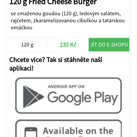
120 g Fried Cheese Burger
se smaženou goudou (120 g), ledovým salátem,
rajčetem, zkaramelizovanou cibulkou a tatarskou
omáčkou
235 Kč
120 g
JÍT DO E-SHOPU
Chcete více? Tak si stáhněte naší
aplikaci!