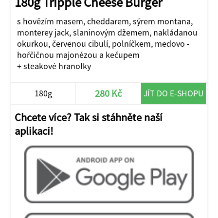
180g Tripple Cheese Burger
s hovězím masem, cheddarem, sýrem montana,
monterey jack, slaninovým džemem, nakládanou
okurkou, červenou cibulí, polníčkem, medovo -
hořčičnou majonézou a kečupem
+ steakové hranolky
280 Kč
180g
JÍT DO E-SHOPU
Chcete více? Tak si stáhněte naší
aplikaci!