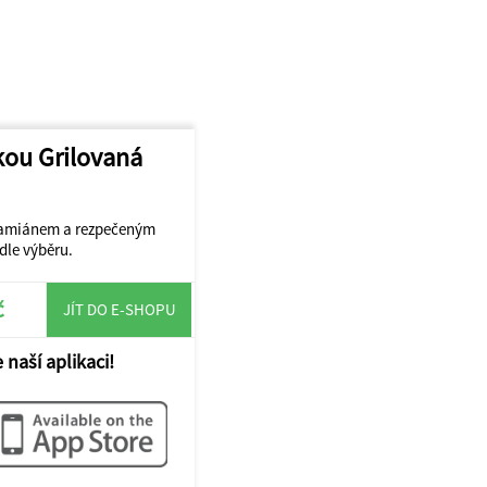
kou Grilovaná
s tamiánem a rezpečeným
le výběru.
č
JÍT DO E-SHOPU
 naší aplikaci!