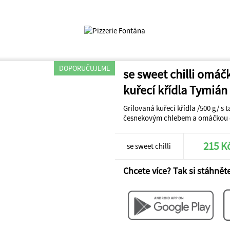
DOPORUČUJEME
se sweet chilli omáč
kuřecí křídla Tymián
Grilovaná kuřecí křídla /500 g/ 
česnekovým chlebem a omáčkou d
215 K
se sweet chilli
Chcete více? Tak si stáhněte
omáčkou