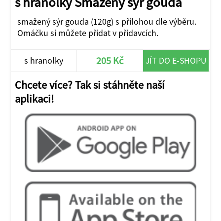
s hranolky Smažený sýr gouda
smažený sýr gouda (120g) s přílohou dle výběru.
Omáčku si můžete přidat v přídavcích.
205 Kč
s hranolky
JÍT DO E-SHOPU
Chcete více? Tak si stáhněte naší
aplikaci!