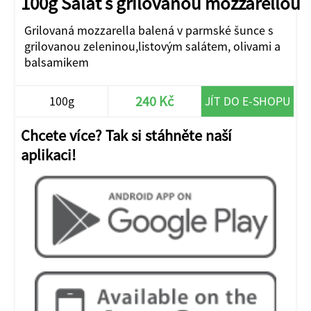
100g Salát s grilovanou mozzarellou
Grilovaná mozzarella balená v parmské šunce s
grilovanou zeleninou,listovým salátem, olivami a
balsamikem
240 Kč
100g
JÍT DO E-SHOPU
Chcete více? Tak si stáhněte naší
aplikaci!