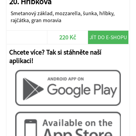
20. Hříbková
Smetanový základ, mozzarella, šunka, hříbky,
rajčátka, gran moravia
220 Kč
JÍT DO E-SHOPU
Chcete více? Tak si stáhněte naší
aplikaci!