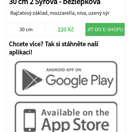
30 cm 2 Sýrová - bezlepková
Rajčatový základ, mozzarella, niva, uzený sýr
220 Kč
30 cm
JÍT DO E-SHOPU
Chcete více? Tak si stáhněte naší
aplikaci!