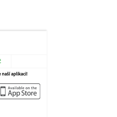
č
 naší aplikaci!