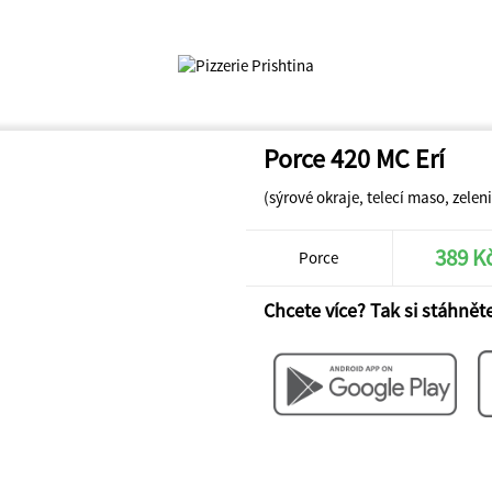
Porce 420 MC Erí
(sýrové okraje, telecí maso, zelen
389 K
Porce
Chcete více? Tak si stáhněte