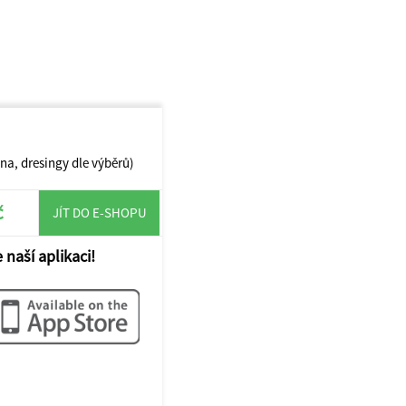
ina, dresingy dle výběrů)
č
JÍT DO E-SHOPU
 naší aplikaci!