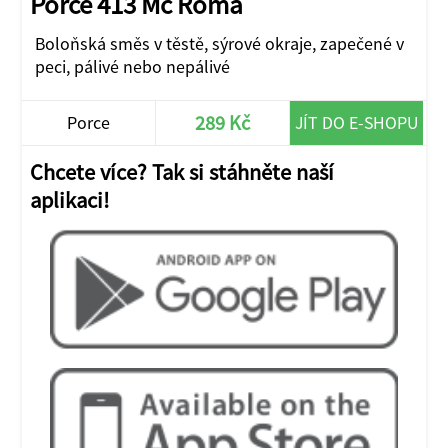
Porce 413 Mc Roma
Boloňská směs v těstě, sýrové okraje, zapečené v
peci, pálivé nebo nepálivé
289 Kč
Porce
JÍT DO E-SHOPU
Chcete více? Tak si stáhněte naší
aplikaci!