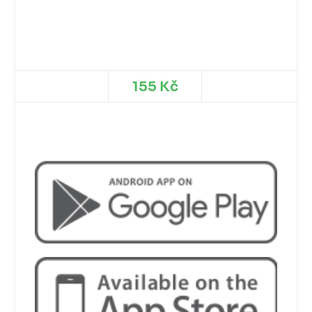
33. Zigarren Börek
Fritované těsto, obalovaný sýr 4 ks, ledový salát,
zelí, cibule, dresink.
155 Kč
Chcete více? Tak si stáhněte naší
aplikaci!