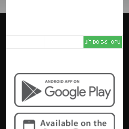
Bacon premium Burger
220g hovězí maso, 2x slanina, 2x cheddar,
nakládaná grilovaná paprika, římský salát, smažená
cibulka, Chipotle BBQ omáčka
259 Kč
JÍT DO E-SHOPU
Chcete více? Tak si stáhněte naší
aplikaci!