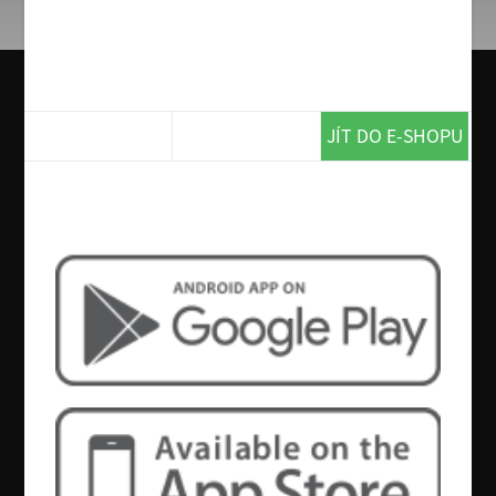
Salát Coleslaw
Hlávkové zelí, mrkev, celer, majonéza, citronová
šťáva, ocet, koření
49 Kč
JÍT DO E-SHOPU
Chcete více? Tak si stáhněte naší
aplikaci!