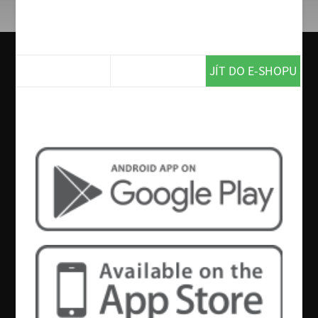
Litovel 0,5l
Svěží pomelo
45 Kč
JÍT DO E-SHOPU
Chcete více? Tak si stáhněte naší
aplikaci!