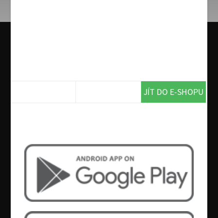
1. Krémová česnečka, Kuřecí
nudličky na kari, rýže/hranolky
(uveďte do poznámky)
O alergenech obsažených v jídle vás na požádání
informuje obsluha.
164 Kč
JÍT DO E-SHOPU
Chcete více? Tak si stáhněte naší
aplikaci!