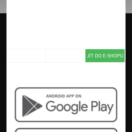
3. Selská, Pizza Lucy (smetana, sýr,
šunka, slanina, kukuřice, červená
cibule)
O alergenech obsažených v jídle vás na požádání
informuje obsluha.
159 Kč
JÍT DO E-SHOPU
Chcete více? Tak si stáhněte naší
aplikaci!