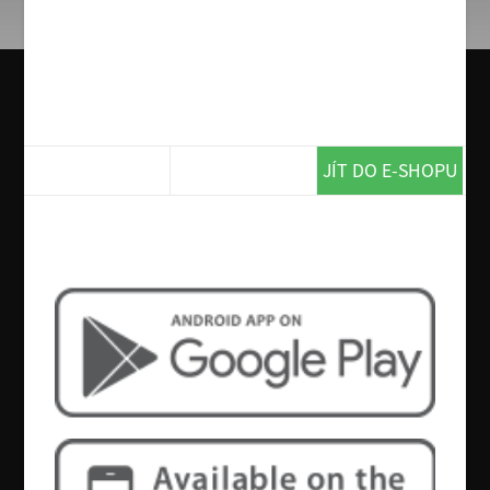
1. Bramboračka, Gnochi con pollo
´e spinaci
O alergenech obsažených v jídle vás na požádání
informuje obsluha.
164 Kč
JÍT DO E-SHOPU
Chcete více? Tak si stáhněte naší
aplikaci!