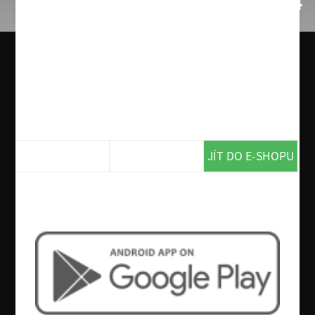
2. Bramboračka, Tuňákový salát 1/4
pizza chléb (míchaný salát, tuňák,
vejce, červená cibule, balsamico
dresing)
O alergenech obsažených v jídle vás na požádání
informuje obsluha.
159 Kč
JÍT DO E-SHOPU
Chcete více? Tak si stáhněte naší
aplikaci!