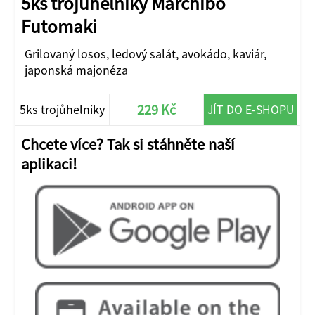
5ks trojůhelníky Marchibo
Futomaki
Grilovaný losos, ledový salát, avokádo, kaviár,
japonská majonéza
229 Kč
5ks trojůhelníky
JÍT DO E-SHOPU
Chcete více? Tak si stáhněte naší
aplikaci!