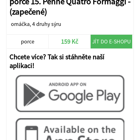
porce 15. Penne Quatro Formaggi -
(zapečené)
omáčka, 4 druhy sýru
159 Kč
porce
JÍT DO E-SHOPU
Chcete více? Tak si stáhněte naší
aplikaci!