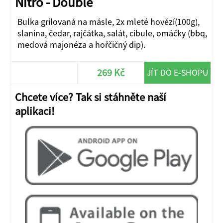
Nitro - Double
Bulka grilovaná na másle, 2x mleté hovězí(100g),
slanina, čedar, rajčátka, salát, cibule, omáčky (bbq,
medová majonéza a hořčičný dip).
269 Kč
JÍT DO E-SHOPU
Chcete více? Tak si stáhněte naší
aplikaci!