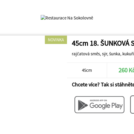
NOVINKA
45cm 18. ŠUNKOVÁ 
rajčatová směs, sýr, šunka, kukuř
260 K
45cm
Chcete více? Tak si stáhněte