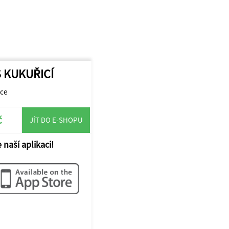
S KUKUŘICÍ
ice
č
JÍT DO E-SHOPU
 naší aplikaci!