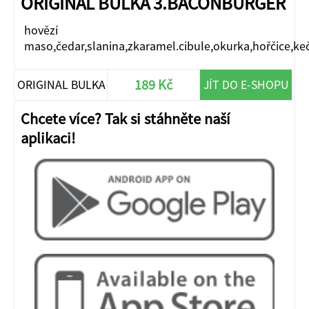
ORIGINAL BULKA 3.BACONBURGER
hovězí
maso,čedar,slanina,zkaramel.cibule,okurka,hořčice,keč
189 Kč
ORIGINAL BULKA
JÍT DO E-SHOPU
Chcete více? Tak si stáhněte naší
aplikaci!