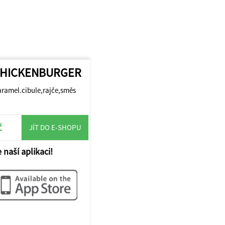
.CHICKENBURGER
aramel.cibule,rajče,směs
č
JÍT DO E-SHOPU
 naší aplikaci!