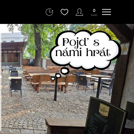
0
bodů