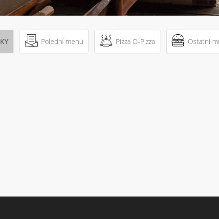
KY
Polední menu
Pizza O-Pizza
Ostatní 