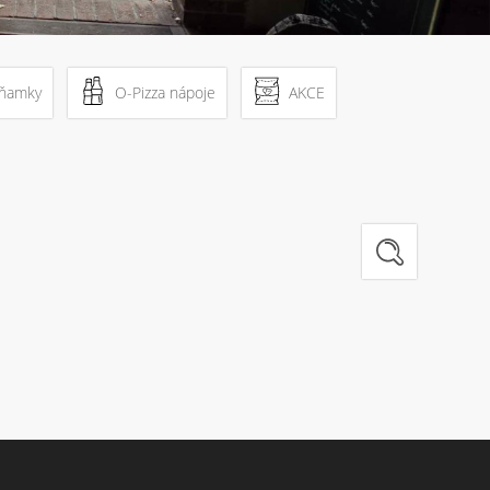
mňamky
O-Pizza nápoje
AKCE