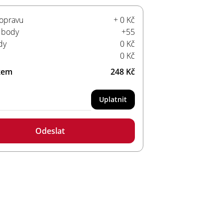
opravu
+ 0 Kč
 body
+55
dy
0 Kč
0 Kč
kem
248 Kč
Uplatnit
Odeslat