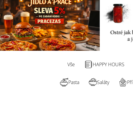
Vše
HAPPY HOURS
Pasta
Saláty
Př
Hledaný výraz...