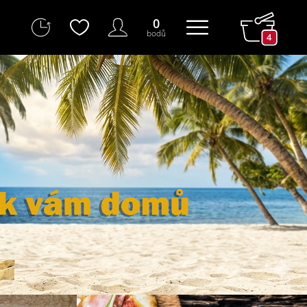
0
bodů
4