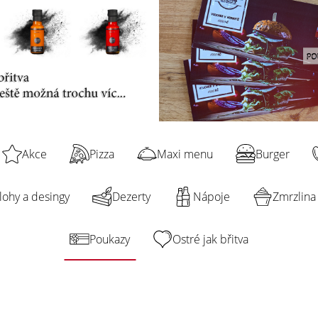
Akce
Pizza
Maxi menu
Burger
ílohy a desingy
Dezerty
Nápoje
Zmrzlina
Poukazy
Ostré jak břitva