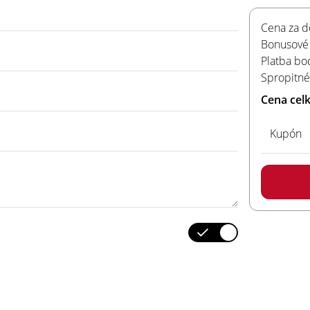
Cena za d
Bonusové
Platba bo
Spropitné
Cena cel
Kupón